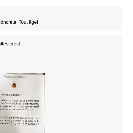
oncrète. Tout âge!
illeslerest