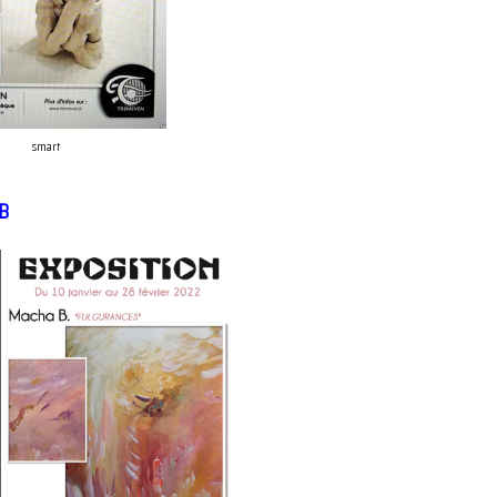
smart
 B