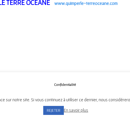
RLÉ TERRE OCÉANE
www.quimperle-terreoceane.com
Confidentialité
ce sur notre site. Si vous continuez à utiliser ce dernier, nous considérer
Mairie de Tréméven
En savoir plus
REJETER
Place de l'Église, 29300 Tréméven
Tél:
02 98 96 08 02