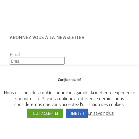
ABONNEZ VOUS À LA NEWSLETTER
Email
Confidentialité
Nous utilisons des cookies pour vous garantir la meilleure expérience
sur notre site. Si vous continuez à utiliser ce dernier, nous
considérerons que vous acceptez l'utilisation des cookies.
Mairie de Tréméven
En savoir plus
TOUT ACCEPTER
REJETER
Place de l'Église, 29300 Tréméven
Tél:
02 98 96 08 02