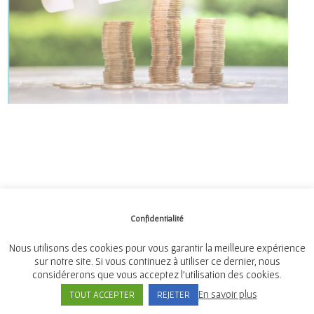
Confidentialité
Mairie de Tréméven
Place de l'Église, 29300 Tréméven
Nous utilisons des cookies pour vous garantir la meilleure expérience
sur notre site. Si vous continuez à utiliser ce dernier, nous
Tél:
02 98 96 08 02
considérerons que vous acceptez l'utilisation des cookies.
En savoir plus
TOUT ACCEPTER
REJETER