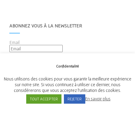
ABONNEZ VOUS À LA NEWSLETTER
Email
Confidentialité
Nous utilisons des cookies pour vous garantir la meilleure expérience
sur notre site. Si vous continuez à utiliser ce dernier, nous
considérerons que vous acceptez l'utilisation des cookies.
Mairie de Tréméven
En savoir plus
TOUT ACCEPTER
REJETER
Place de l'Église, 29300 Tréméven
Tél:
02 98 96 08 02
© Mairie de Tremeven - 2021 Tous droits réservés -
Mentions légales