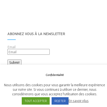
ABONNEZ VOUS À LA NEWSLETTER
Email
Confidentialité
Nous utilisons des cookies pour vous garantir la meilleure expérience
Mairie de Tréméven
sur notre site. Si vous continuez à utiliser ce dernier, nous
considérerons que vous acceptez l'utilisation des cookies.
Place de l'Église, 29300 Tréméven
En savoir plus
TOUT ACCEPTER
REJETER
Tél:
02 98 96 08 02