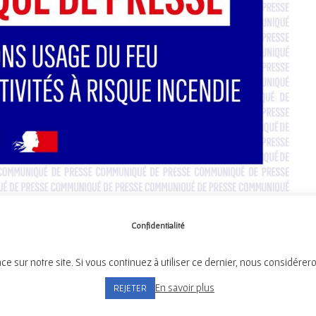
Confidentialité
ce sur notre site. Si vous continuez à utiliser ce dernier, nous considérer
Mairie de Tréméven
En savoir plus
REJETER
Place de l'Église, 29300 Tréméven