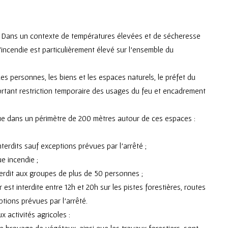
le. Dans un contexte de températures élevées et de sécheresse
d’incendie est particulièrement élevé sur l’ensemble du
es personnes, les biens et les espaces naturels, le préfet du
portant restriction temporaire des usages du feu et encadrement
 que dans un périmètre de 200 mètres autour de ces espaces :
terdits sauf exceptions prévues par l’arrêté ;
e incendie ;
terdit aux groupes de plus de 50 personnes ;
est interdite entre 12h et 20h sur les pistes forestières, routes
tions prévues par l’arrêté.
 activités agricoles :
 broyage de végétaux, ainsi que les travaux forestiers, sont