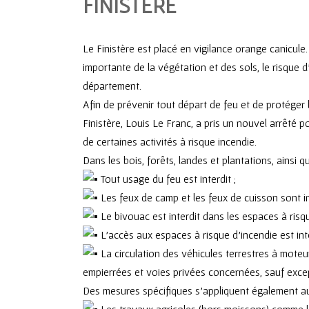
FINISTÈRE
Le Finistère est placé en vigilance orange canicu
importante de la végétation et des sols, le risque 
département.
Afin de prévenir tout départ de feu et de protéger l
Finistère, Louis Le Franc, a pris un nouvel arrêté 
de certaines activités à risque incendie.
Dans les bois, forêts, landes et plantations, ainsi
Tout usage du feu est interdit ;
Les feux de camp et les feux de cuisson sont in
Le bivouac est interdit dans les espaces à risqu
L’accès aux espaces à risque d’incendie est in
La circulation des véhicules terrestres à moteur 
empierrées et voies privées concernées, sauf excep
Des mesures spécifiques s’appliquent également aux
Les travaux agricoles (hors moissons) comme le