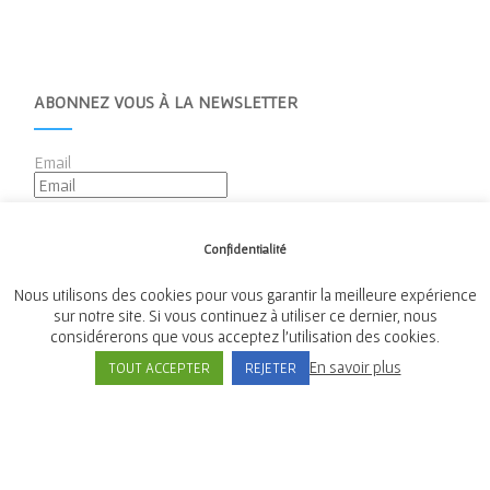
ABONNEZ VOUS À LA NEWSLETTER
Email
Confidentialité
Nous utilisons des cookies pour vous garantir la meilleure expérience
sur notre site. Si vous continuez à utiliser ce dernier, nous
considérerons que vous acceptez l'utilisation des cookies.
Mairie de Tréméven
En savoir plus
TOUT ACCEPTER
REJETER
Place de l'Église, 29300 Tréméven
Tél:
02 98 96 08 02