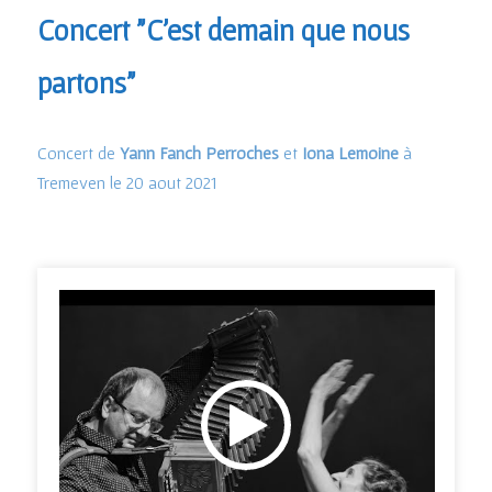
Concert "C’est demain que nous
partons"
Concert de
Yann Fanch Perroches
et
Iona Lemoine
à
Tremeven le 20 aout 2021