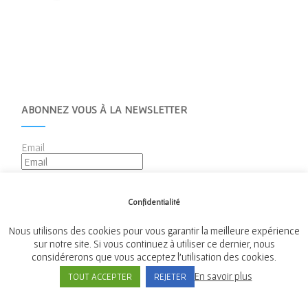
ABONNEZ VOUS À LA NEWSLETTER
Email
Confidentialité
Nous utilisons des cookies pour vous garantir la meilleure expérience
sur notre site. Si vous continuez à utiliser ce dernier, nous
considérerons que vous acceptez l'utilisation des cookies.
Mairie de Tréméven
En savoir plus
TOUT ACCEPTER
REJETER
Place de l'Église, 29300 Tréméven
Tél:
02 98 96 08 02