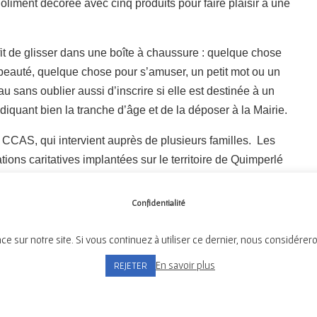
oliment décorée avec cinq produits pour faire plaisir à une
suffit de glisser dans une boîte à chaussure : quelque chose
beauté, quelque chose pour s’amuser, un petit mot ou un
eau sans oublier aussi d’inscrire si elle est destinée à un
quant bien la tranche d’âge et de la déposer à la Mairie.
u CCAS, qui intervient auprès de plusieurs familles. Les
ions caritatives implantées sur le territoire de Quimperlé
Confidentialité
ce sur notre site. Si vous continuez à utiliser ce dernier, nous considérer
Mairie de Tréméven
En savoir plus
REJETER
Place de l'Église, 29300 Tréméven
Tél:
02 98 96 08 02