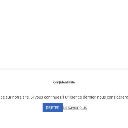
Confidentialité
ce sur notre site. Si vous continuez à utiliser ce dernier, nous considérer
Mairie de Tréméven
En savoir plus
REJETER
Place de l'Église, 29300 Tréméven
Tél:
02 98 96 08 02