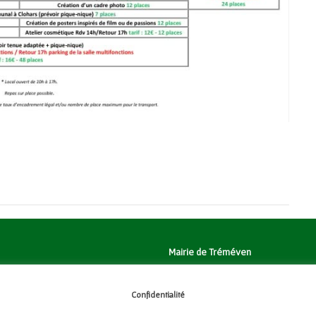
Mairie de Tréméven
Place de l'Église, 29300 Tréméven
Tél:
02 98 96 08 02
Confidentialité