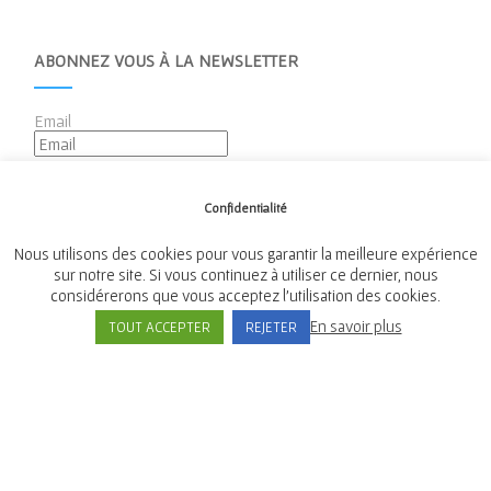
ABONNEZ VOUS À LA NEWSLETTER
Email
Confidentialité
Nous utilisons des cookies pour vous garantir la meilleure expérience
sur notre site. Si vous continuez à utiliser ce dernier, nous
considérerons que vous acceptez l'utilisation des cookies.
Mairie de Tréméven
En savoir plus
TOUT ACCEPTER
REJETER
Place de l'Église, 29300 Tréméven
Tél:
02 98 96 08 02
© Mairie de Tremeven - 2021 Tous droits réservés -
Mentions légales