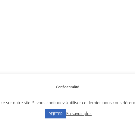
Confidentialité
ce sur notre site. Si vous continuez à utiliser ce dernier, nous considérer
Mairie de Tréméven
En savoir plus
REJETER
Place de l'Église, 29300 Tréméven
Tél:
02 98 96 08 02