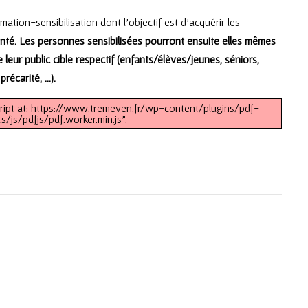
mation-sensibilisation dont l’objectif est d’acquérir les
té. Les personnes sensibilisées pourront ensuite elles mêmes
eur public cible respectif (enfants/élèves/jeunes, séniors,
récarité, …).
script at: https://www.tremeven.fr/wp-content/plugins/pdf-
/js/pdfjs/pdf.worker.min.js".