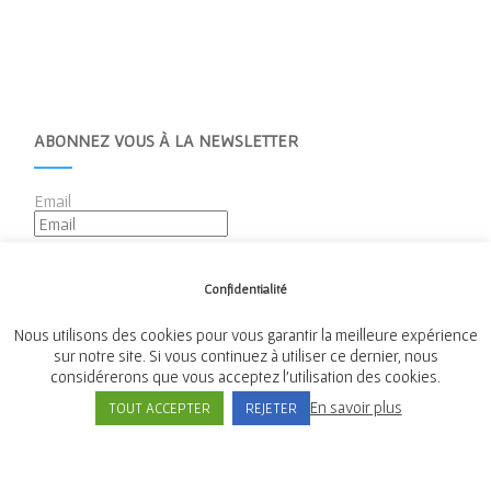
ABONNEZ VOUS À LA NEWSLETTER
Email
Confidentialité
Nous utilisons des cookies pour vous garantir la meilleure expérience
sur notre site. Si vous continuez à utiliser ce dernier, nous
considérerons que vous acceptez l'utilisation des cookies.
Mairie de Tréméven
En savoir plus
TOUT ACCEPTER
REJETER
Place de l'Église, 29300 Tréméven
Tél:
02 98 96 08 02