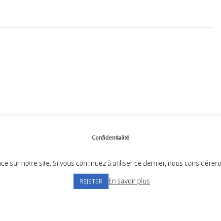
Confidentialité
ce sur notre site. Si vous continuez à utiliser ce dernier, nous considérer
Mairie de Tréméven
Place de l'Église, 29300 Tréméven
En savoir plus
REJETER
Tél:
02 98 96 08 02