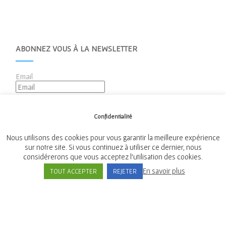
ABONNEZ VOUS À LA NEWSLETTER
Email
Confidentialité
Nous utilisons des cookies pour vous garantir la meilleure expérience
sur notre site. Si vous continuez à utiliser ce dernier, nous
considérerons que vous acceptez l'utilisation des cookies.
Mairie de Tréméven
En savoir plus
TOUT ACCEPTER
REJETER
Place de l'Église, 29300 Tréméven
Tél:
02 98 96 08 02