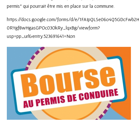
permis” qui pourrait être mis en place sur la commune.
https://docs.google.com/forms/d/e/1FAIpQLSe06o4Q5GDcFwb
0RYgf8wHgasGPOc03OkRy_lqxBg/viewform?
usp=pp_url&entry.523691641=Non