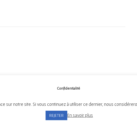
Confidentialité
ce sur notre site. Si vous continuez à utiliser ce dernier, nous considérer
Mairie de Tréméven
En savoir plus
REJETER
Place de l'Église, 29300 Tréméven
Tél:
02 98 96 08 02